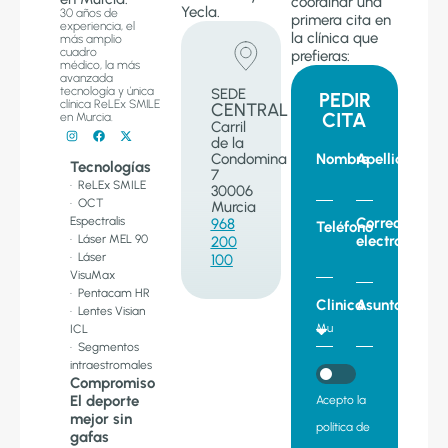
coordinar una
Yecla.
30 años de
primera cita en
experiencia, el
la clínica que
más amplio
cuadro
prefieras:
médico, la más
avanzada
tecnología y única
SEDE
PEDIR
clínica ReLEx SMILE
CENTRAL
CITA
en Murcia.
Carril
de la
Condomina
Nombre
Apellido
Tecnologías
7
· ReLEx SMILE
30006
· OCT
Murcia
Espectralis
Correo
968
Teléfono
· Láser MEL 90
electronico
200
· Láser
100
VisuMax
· Pentacam HR
Clinica
Asunto
· Lentes Visian
ICL
· Segmentos
intraestromales
Compromiso
El deporte
Acepto la
mejor sin
política de
gafas