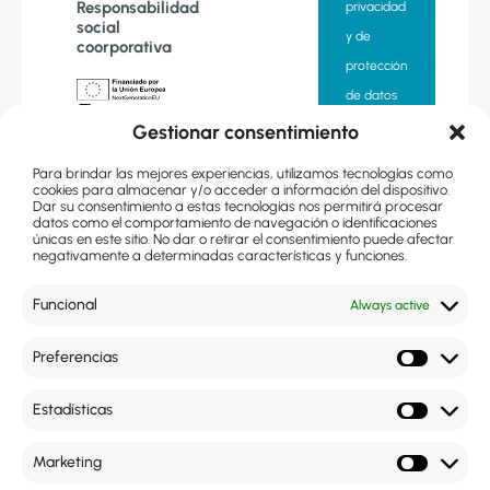
Responsabilidad
privacidad
social
y de
coorporativa
protección
de datos
«Financiado
Gestionar consentimiento
por la Unión
Quiero
Europea –
Next
Para brindar las mejores experiencias, utilizamos tecnologías como
suscribirme
Generation EU.
cookies para almacenar y/o acceder a información del dispositivo.
Sin embargo,
Dar su consentimiento a estas tecnologías nos permitirá procesar
los puntos de
a la
datos como el comportamiento de navegación o identificaciones
vista y las
únicas en este sitio. No dar o retirar el consentimiento puede afectar
opiniones
newsletter
negativamente a determinadas características y funciones.
expresadas
son
únicamente los
del autor o
Funcional
Always active
autores y no
reflejan
necesariamente
los de la Unión
Preferencias
Europea o la
Comisión
Te
Europea. Ni la
llamamos
Estadísticas
Unión Europea
ni la Comisión
Europea
pueden ser
Marketing
consideradas
responsables