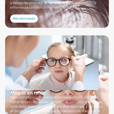
e incluso recomendar un trasplante de córnea cuando la
enfermedad está en un nivel más avanzado.
Más información
Miopía en niños
Para controlar la progresión de la miopía infantil, utilizamos
tratamientos como el uso de lentes de contacto orto-k, que
remodelan la córnea mientras los niños duermen, y atropina
en bajas concentraciones, que ha demostrado ralentizar el