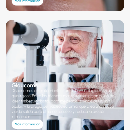
Más información
Glaucoma
Disponemos de tratamientos tanto farmacológicos como
quirúrgicos. Entre las técnicas más utilizadas están el uso de
láser trabeculoplastia, para mejorar el drenaje del líquido
ocular, y la cirugía de trabeculectomía, que crea una nueva
vía de salida para el humor acuoso y reduce la presión
intraocular.
Más información