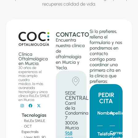
recuperes calidad de vida.
Si lo prefieres,
CONTACTO
rellena el
Encuentra
formulario y nos
nuestra clínica
pondremos en
de
contacto
Clínica
oftalmología
Oftalmológica
contigo para
en Murcia y
en Murcia.
coordinar una
Yecla.
30 años de
primera cita en
experiencia, el
la clínica que
más amplio
cuadro
prefieras:
médico, la más
avanzada
tecnología y única
SEDE
PEDIR
clínica ReLEx SMILE
CENTRAL
CITA
en Murcia.
Carril
de la
Condomina
Nombre
Apellido
Tecnologías
7
· ReLEx SMILE
30006
· OCT
Murcia
Espectralis
Correo
968
Teléfono
· Láser MEL 90