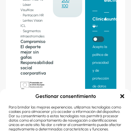
electronico
200
· Láser
100
VisuMax
· Pentacam HR
Clinica
Asunto
· Lentes Visian
ICL
· Segmentos
intraestromales
Compromiso
El deporte
Acepto la
mejor sin
política de
gafas
Responsabilidad
privacidad
social
y de
coorporativa
protección
de datos
«Financiado
Gestionar consentimiento
por la Unión
Quiero
Europea –
Next
Para brindar las mejores experiencias, utilizamos tecnologías como
suscribirme
Generation EU.
cookies para almacenar y/o acceder a información del dispositivo.
Sin embargo,
Dar su consentimiento a estas tecnologías nos permitirá procesar
los puntos de
a la
datos como el comportamiento de navegación o identificaciones
vista y las
únicas en este sitio. No dar o retirar el consentimiento puede afectar
opiniones
newsletter
negativamente a determinadas características y funciones.
expresadas