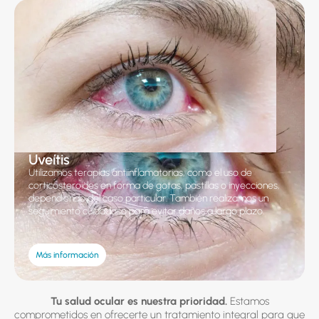
Uveítis
Utilizamos terapias antiinflamatorias, como el uso de
corticosteroides en forma de gotas, pastillas o inyecciones,
dependiendo del caso particular. También realizamos un
seguimiento cuidadoso para evitar daños a largo plazo.
Más información
Tu salud ocular es nuestra prioridad.
Estamos
comprometidos en ofrecerte un tratamiento integral para que