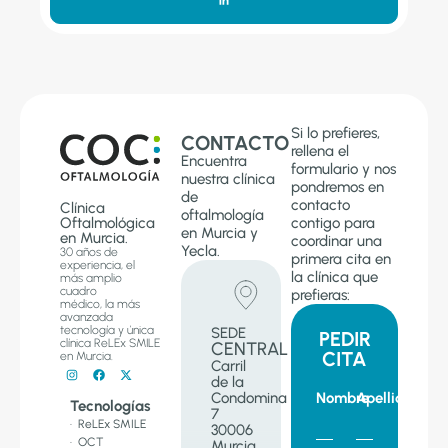
Si lo prefieres,
CONTACTO
rellena el
Encuentra
formulario y nos
nuestra clínica
pondremos en
de
contacto
Clínica
oftalmología
Oftalmológica
contigo para
en Murcia y
en Murcia.
coordinar una
Yecla.
30 años de
primera cita en
experiencia, el
la clínica que
más amplio
cuadro
prefieras:
médico, la más
avanzada
tecnología y única
SEDE
PEDIR
clínica ReLEx SMILE
CENTRAL
CITA
en Murcia.
Carril
de la
Condomina
Nombre
Apellido
Tecnologías
7
· ReLEx SMILE
30006
· OCT
Murcia