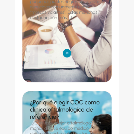
pequeños puntos negros en la visión
conocidos comunmente como
“moscas volantes”. Estas manchas
destacan aún más[...]
¿Por qué elegir COC como
clínica oftalmológica de
referencia?
¿Cuál es el mejor oftalmólogo? ¿En
manos de qué equipo médico
dejamos nuestra salud ocular y la de