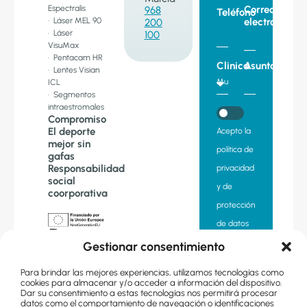
Espectralis
Correo
968
Teléfono
· Láser MEL 90
electronico
200
· Láser
100
VisuMax
· Pentacam HR
Clinica
Asunto
· Lentes Visian
ICL
· Segmentos
intraestromales
Compromiso
El deporte
Acepto la
mejor sin
política de
gafas
Responsabilidad
privacidad
social
y de
coorporativa
protección
de datos
«Financiado
Gestionar consentimiento
por la Unión
Quiero
Europea –
Next
Para brindar las mejores experiencias, utilizamos tecnologías como
suscribirme
Generation EU.
cookies para almacenar y/o acceder a información del dispositivo.
Sin embargo,
Dar su consentimiento a estas tecnologías nos permitirá procesar
los puntos de
a la
datos como el comportamiento de navegación o identificaciones
vista y las