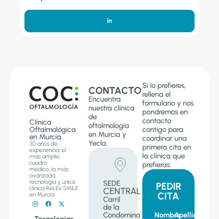
Si lo prefieres,
CONTACTO
rellena el
Encuentra
formulario y nos
nuestra clínica
pondremos en
de
contacto
Clínica
oftalmología
Oftalmológica
contigo para
en Murcia y
en Murcia.
coordinar una
Yecla.
30 años de
primera cita en
experiencia, el
la clínica que
más amplio
cuadro
prefieras:
médico, la más
avanzada
tecnología y única
SEDE
PEDIR
clínica ReLEx SMILE
CENTRAL
CITA
en Murcia.
Carril
de la
Condomina
Nombre
Apellido