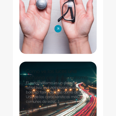
Como ve las luces una
persona con astigmatismo
El astigmatismo es un defecto
refractivo que nos provoca visión
borrosa tanto de lejos como de cerca.
Una de las características más
comunes de este[...]