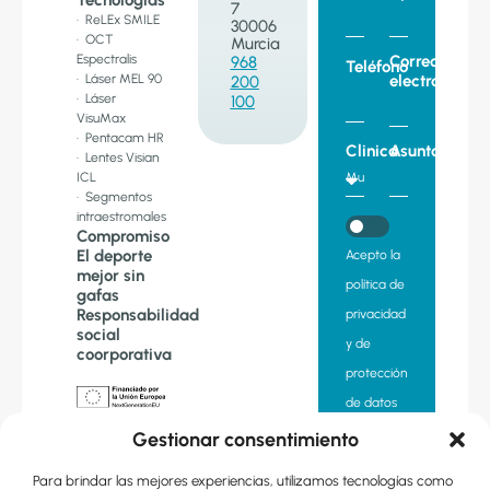
Tecnologías
7
· ReLEx SMILE
30006
· OCT
Murcia
Espectralis
Correo
968
Teléfono
· Láser MEL 90
electronico
200
· Láser
100
VisuMax
· Pentacam HR
Clinica
Asunto
· Lentes Visian
ICL
· Segmentos
intraestromales
Compromiso
El deporte
Acepto la
mejor sin
política de
gafas
Responsabilidad
privacidad
social
y de
coorporativa
protección
de datos
«Financiado
Gestionar consentimiento
por la Unión
Quiero
Europea –
Next
Para brindar las mejores experiencias, utilizamos tecnologías como