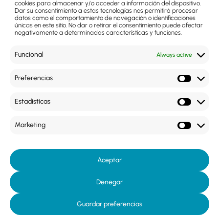
suscribirme
Generation EU.
cookies para almacenar y/o acceder a información del dispositivo.
Sin embargo,
Dar su consentimiento a estas tecnologías nos permitirá procesar
los puntos de
a la
datos como el comportamiento de navegación o identificaciones
vista y las
únicas en este sitio. No dar o retirar el consentimiento puede afectar
opiniones
newsletter
negativamente a determinadas características y funciones.
expresadas
son
únicamente los
del autor o
Funcional
Always active
autores y no
reflejan
necesariamente
los de la Unión
Preferencias
Europea o la
Comisión
Te
Europea. Ni la
llamamos
Estadísticas
Unión Europea
ni la Comisión
Europea
pueden ser
Marketing
consideradas
responsables
de las
mismas»
Aceptar
Aviso legal
|
Política de privacidad y
© 2026 | Clínica Oftalmológica
Denegar
protección de datos
|
Política de Cookies
Centrofama
Guardar preferencias
968 200 100
PEDIR CITA
WHATSAPP