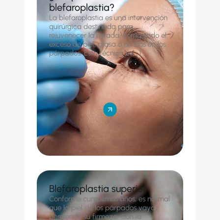
blefaroplastia?
La blefaroplastia es una intervención
quirúrgica destinada para
rejuvenecer la mirada, corrigiendo el
exceso de piel, grasa o ambos en los
párpados. Esta técnica es[...]
Blefaroplastia superior
Conforme cumplimos años, es normal
que la piel de los párpados vaya
perdiendo su firmeza. Con la