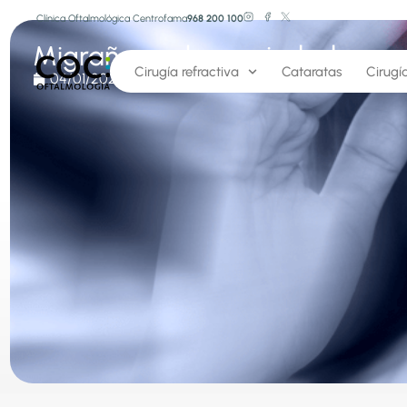
Clínica Oftalmológica Centrofama
968 200 100
Migraña ocular ansiedad
Cirugía refractiva
Cataratas
Cirugí
04/01/2023