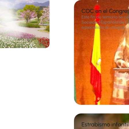
COC en el Congr
Este fin de semana se c
Sociedad Española de Cir
especialista en cirugía[...]
Estrabismo infantil