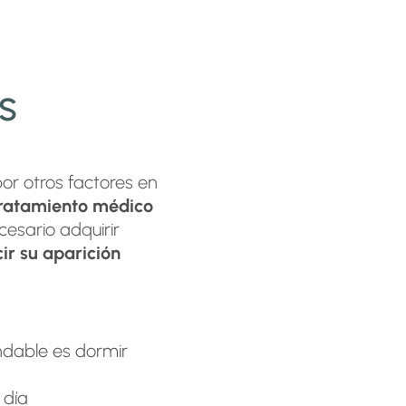
s
or otros factores en
tratamiento médico
cesario adquirir
ir su aparición
ndable es dormir
a día