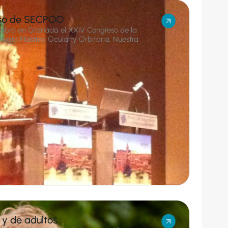
eso de SECPOO
elebra en Granada el XXIV Congreso de la
ugía Plástica Ocular y Orbitaria. Nuestra
 y de adultos