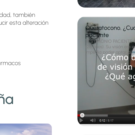
edad, también
cir esta alteración
Queratocono. ¿Cuá
paciente
TESTIMONIO PACIENTE 
(28 años). Su visión era in
impedía poder optar a[...
fármacos
ña