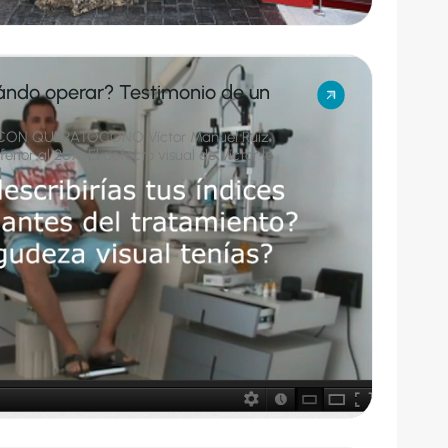
ndo operar? Testimonio de un
CON QUERATOCONO Víctor Manuel Ruíz
ferior al 20%. El defecto visual de Víctor le
]