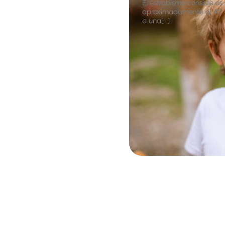
El estrabismo consiste es
aproximadamente al 4% d
a una[...]