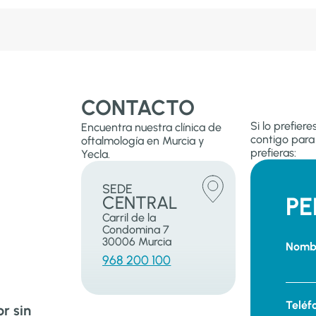
CONTACTO
Si lo prefier
Encuentra nuestra clínica de
contigo para 
oftalmología en Murcia y
prefieras:
Yecla.
SEDE
CENTRAL
PE
Carril de la
Condomina 7
30006 Murcia
Nomb
968 200 100
Teléf
r sin