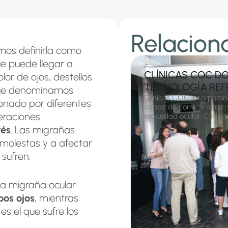
Relacion
os definirla como
ue puede llegar a
CLÍNICAS COC DO
or de ojos, destellos
TECNOLOGÍA REF
o que denominamos
Clínicas COC incorporan
ionado por diferentes
capaz de corregir altas 
eraciones
sequedad ocular. Clínica
rés
. Las migrañas
 molestas y a afectar
 sufren.
 la migraña ocular
os ojos
, mientras
es el que sufre los