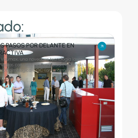
ado:
S PASOS POR DELANTE EN
RACTIVA
 Visumax, una novedosa tecnología láser
miopías con una mínima incisión, evitando la
s Oftalmológica COC (anteriormente[...]