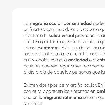
La
migraña ocular por ansiedad
podem
un fuerte y continuo dolor de cabeza q
afectar a la
salud visual
provocando dol
o incluso puntos ciegos en la visión, l
como
escotomas
. Esto puede ser ocas
factores, entre los que encontramos alt
emocionales como la
ansiedad
o el
est
oculares pueden llegar a ser realmente
al día a día de aquellas personas que la
Existen dos tipos de migraña ocular. En
con aura aparecen los síntomas en
amb
que en la
migraña retiniana
solo un ojo 
síntomas.