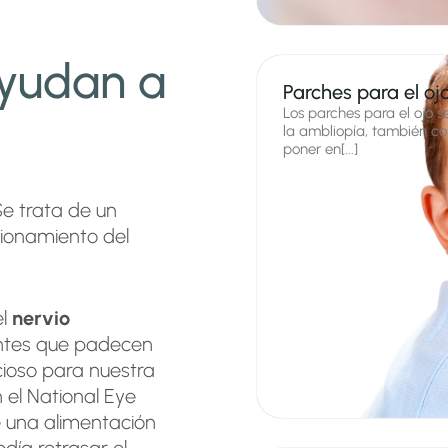
ayudan a
Parches para el oj
Los parches para el ojo s
la ambliopía, también co
poner en[...]
Se trata de un
cionamiento del
el
nervio
ntes que padecen
ioso para nuestra
 el National Eye
e una alimentación
ía retrasar el