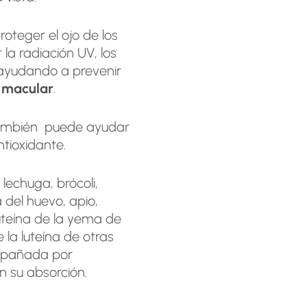
roteger el ojo de los
la radiación UV, los
 ayudando a prevenir
 macular
.
 también puede ayudar
ntioxidante.
 lechuga, brócoli,
del huevo, apio,
luteína de la yema de
la luteína de otras
ompañada por
n su absorción.