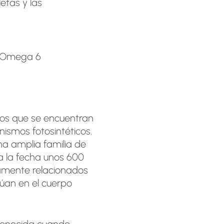
etas y las
y Omega 6
os que se encuentran
nismos fotosintéticos.
na amplia familia de
 la fecha unos 600
camente relacionados
túan en el cuerpo
 conocida cuando