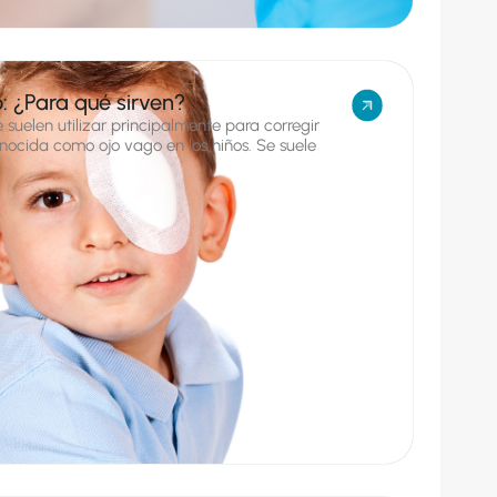
o: ¿Para qué sirven?
e suelen utilizar principalmente para corregir
nocida como ojo vago en los niños. Se suele