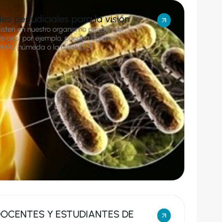
les perjudiciales para la visión
isten en nuestro organismo pueden ser
os ojos, por ejemplo, pueden agravar
E húmeda o la uveítis.[...]
DOCENTES Y ESTUDIANTES DE