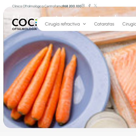
Clínica Oftalmológica Centrofama
968 200 100
Algunos nutrientes naturales q
Cirugía refractiva
Cataratas
Cirugí
24/01/2017