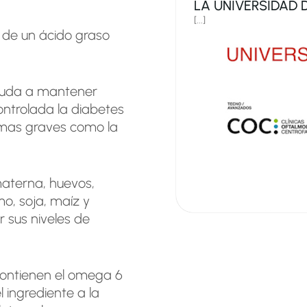
LA UNIVERSIDAD 
[...]
a de un ácido graso
ayuda a mantener
controlada la diabetes
emas graves como la
materna, huevos,
mo, soja, maíz y
 sus niveles de
contienen el omega 6
l ingrediente a la