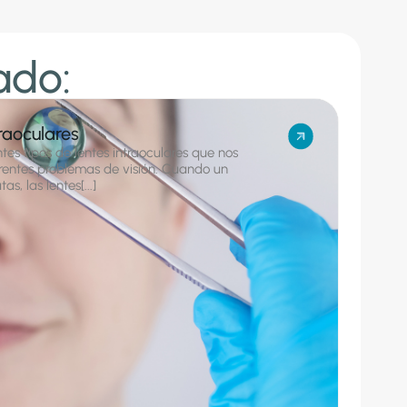
ado:
raoculares
ntes tipos de lentes intraoculares que nos
rentes problemas de visión. Cuando un
s, las lentes[...]