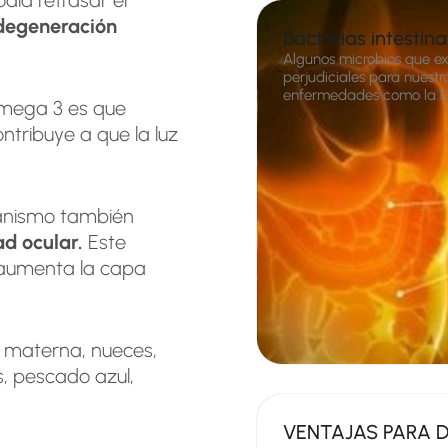
degeneración
Bacterias intestina
Algunos microbios que ex
perjudiciales para nuestr
enfermedades como la DMA
omega 3 es que
ontribuye a que la luz
anismo también
d ocular.
Este
y aumenta la capa
e materna, nueces,
s, pescado azul,
VENTAJAS PARA 