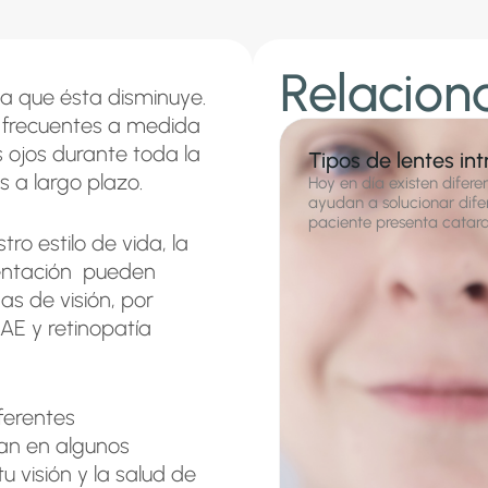
Relacion
ta que ésta disminuye.
s frecuentes a medida
 ojos durante toda la
Tipos de lentes int
s a largo plazo.
Hoy en día existen difere
ayudan a solucionar dife
paciente presenta catarata
ro estilo de vida, la
mentación pueden
as de visión, por
AE y retinopatía
ferentes
an en algunos
 visión y la salud de