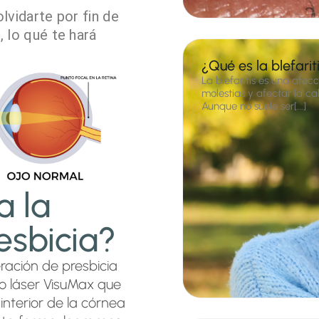
lvidarte por fin de
 lo qué te hará
¿Qué es la blefari
La blefaritis es una afe
molestias y afectar la c
Aunque no suele ser[...]
a la
esbicia?
ración de presbicia
ro
láser VisuMax
que
interior de la córnea