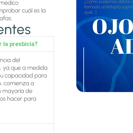
¿Cómo podemos definir el
 médico
llamado ambliopía supone
mprobar cuál es la
que[...]
afas.
entes
 la presbicia?
ncia del
o, ya que a medida
 su capacidad para
o, comienza a
an mayoría de
os hacer para