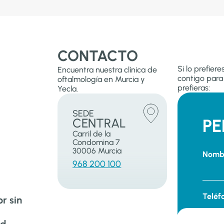
CONTACTO
Si lo prefier
Encuentra nuestra clínica de
contigo para 
oftalmología en Murcia y
prefieras:
Yecla.
SEDE
CENTRAL
PE
Carril de la
Condomina 7
30006 Murcia
Nomb
968 200 100
Teléf
r sin
ad