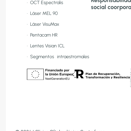
· OCT Espectralis
social coorpor
· Láser MEL 90
· Láser VisuMax
· Pentacam HR
· Lentes Visian ICL
· Segmentos intraestromales
«
–
e
o
ú
y
d
E
C
c
l