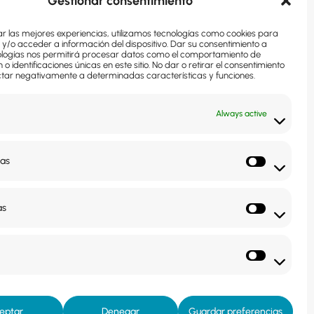
Gestionar consentimiento
a
Asunto
ar las mejores experiencias, utilizamos tecnologías como cookies para
y/o acceder a información del dispositivo. Dar su consentimiento a
ologías nos permitirá procesar datos como el comportamiento de
o identificaciones únicas en este sitio. No dar o retirar el consentimiento
tar negativamente a determinadas características y funciones.
Acepto la
política de privacidad y de protección
os
Always active
Quiero suscribirme a la newsletter
ias
as
 llamamos
eptar
Denegar
Guardar preferencias