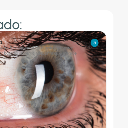
ado:
a
pecto fundamental de nuestro bienestar
ular baja es un tema relevante que merece