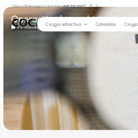
Clínica Oftalmológica Centrofama
968 200 100
Operación de presbicia
Cirugía refractiva
Cataratas
Cirugí
29/11/2022