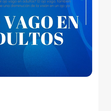
 ojo vago en adultos? El ojo vago, también
 una disminución de la visión en un ojo ya