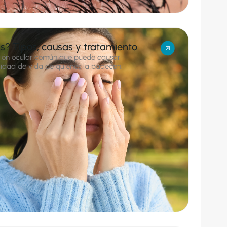
tis? Tipos, causas y tratamiento
cción ocular común que puede causar
alidad de vida de quienes la padecen.