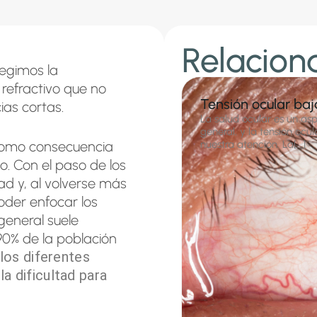
Relacion
regimos la
refractivo que no
Tensión ocular baj
ias cortas.
La salud ocular es un as
general, y la tensión oc
nuestra atención. La[...]
 como consecuencia
o. Con el paso de los
dad y, al volverse más
oder enfocar los
general suele
90% de la población
 los diferentes
a dificultad para