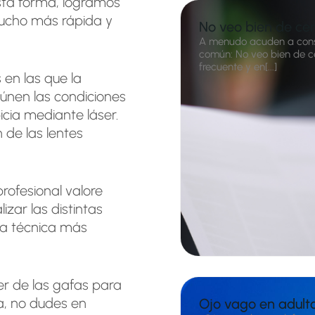
 esta forma, logramos
mucho más rápida y
No veo bien de ce
A menudo acuden a cons
común: No veo bien de ce
frecuente y en[...]
en las que la
eúnen las condiciones
icia mediante láser.
 de las lentes
rofesional valore
zar las distintas
la técnica más
r de las gafas para
ia, no dudes en
Ojo vago en adult