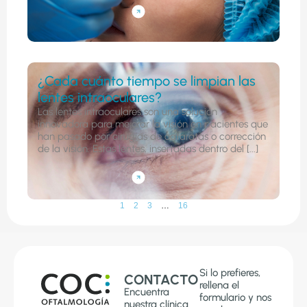
¿Cada cuánto tiempo se limpian las
lentes intraoculares?
Las lentes intraoculares son una solución
innovadora para mejorar la visión en pacientes que
han pasado por cirugías de cataratas o corrección
de la visión. Estas lentes, insertadas dentro del [...]
1
2
3
…
16
Si lo prefieres,
CONTACTO
rellena el
Encuentra
formulario y nos
nuestra clínica