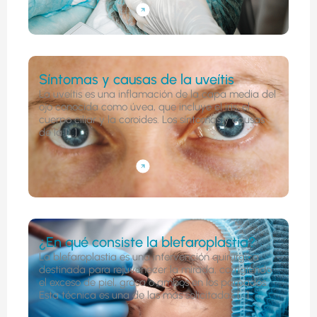
Síntomas y causas de la uveítis
La uveítis es una inflamación de la capa media del
ojo conocida como úvea, que incluye el iris, el
cuerpo ciliar y la coroides. Los síntomas y causas
de la [...]
¿En qué consiste la blefaroplastia?
La blefaroplastia es una intervención quirúrgica
destinada para rejuvenecer la mirada, corrigiendo
el exceso de piel, grasa o ambos en los párpados.
Esta técnica es una de las más solicitadas [...]