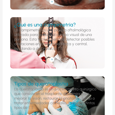
¿Qué es una campimetría?
La campimetría es una prueba oftalmológica
utilizada para evaluar el campo visual de una
persona. Esta técnica permite detectar posibles
alteraciones en la visión periférica y central,
ayudando a diagnosticar [...]
Tipos de queratoplastia
La queratoplastia es un procedimiento quirúrgico
que consiste en el trasplante de córnea para
mejorar la visión, restaurar la anatomía del ojo o
tratar enfermedades corneales. Existen distintos
tipos de [...]