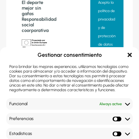
El deporte
Acepto la
mejor sin
política de
gafas
Responsabilidad
privacidad
social
y de
coorporativa
protección
de datos
«Financiado
Gestionar consentimiento
por la Unión
Quiero
Europea –
Next
Para brindar las mejores experiencias, utilizamos tecnologías como
suscribirme
Generation EU.
cookies para almacenar y/o acceder a información del dispositivo.
Sin embargo,
Dar su consentimiento a estas tecnologías nos permitirá procesar
los puntos de
a la
datos como el comportamiento de navegación o identificaciones
vista y las
únicas en este sitio. No dar o retirar el consentimiento puede afectar
opiniones
newsletter
negativamente a determinadas características y funciones.
expresadas
son
únicamente los
del autor o
Funcional
Always active
autores y no
reflejan
necesariamente
los de la Unión
Preferencias
Europea o la
Comisión
Te
Europea. Ni la
llamamos
Estadísticas
Unión Europea
ni la Comisión