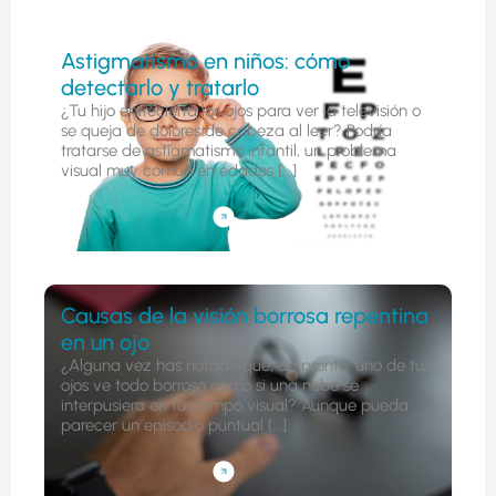
Astigmatismo en niños: cómo
detectarlo y tratarlo
¿Tu hijo entrecierra los ojos para ver la televisión o
se queja de dolores de cabeza al leer? Podría
tratarse de astigmatismo infantil, un problema
visual muy común en edades [...]
Causas de la visión borrosa repentina
en un ojo
¿Alguna vez has notado que, de pronto, uno de tus
ojos ve todo borroso como si una nube se
interpusiera en tu campo visual? Aunque pueda
parecer un episodio puntual [...]