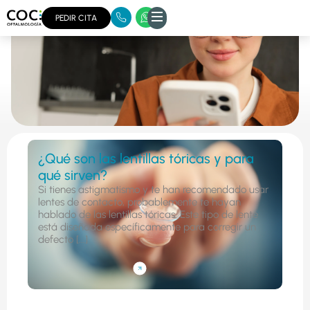
Inicio
/
Blog
PEDIR CITA
¿Qué son las lentillas tóricas y para
qué sirven?
Si tienes astigmatismo y te han recomendado usar
lentes de contacto, probablemente te hayan
hablado de las lentillas tóricas. Este tipo de lente
está diseñada específicamente para corregir un
defecto [...]