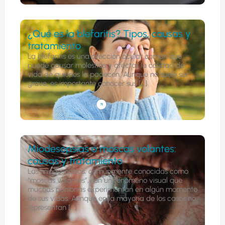
¿Qué es la blefaritis? Tipos, causas y
tratamiento
La blefaritis es una afección ocular común que
puede causar molestias y afectar la calidad de
vida de quienes la padecen. Aunque no suele ser
grave, es importante conocer sus [...]
Miodesopsias o moscas volantes:
causas y tratamiento
Las miodesopsias, comúnmente conocidas como
“moscas volantes”, son un fenómeno visual que
muchas personas experimentan en algún momento
de sus vidas. Aunque en la mayoría de los casos no
representan [...]