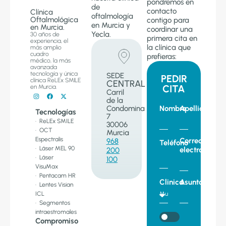
pondremos en
de
contacto
Clínica
oftalmología
Oftalmológica
contigo para
en Murcia y
en Murcia.
coordinar una
Yecla.
30 años de
primera cita en
experiencia, el
la clínica que
más amplio
cuadro
prefieras:
médico, la más
avanzada
tecnología y única
SEDE
PEDIR
clínica ReLEx SMILE
CENTRAL
CITA
en Murcia.
Carril
de la
Condomina
Nombre
Apellido
Tecnologías
7
· ReLEx SMILE
30006
· OCT
Murcia
Espectralis
Correo
968
Teléfono
· Láser MEL 90
electronico
200
· Láser
100
VisuMax
· Pentacam HR
Clinica
Asunto
· Lentes Visian
ICL
· Segmentos
intraestromales
Compromiso