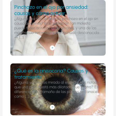
Pinchazo en el ojo por ansiedad:
causas y cómo actuar
¿Alguna vez has sentido un pinchazo en el ojo sin
causa aparente? Esta sensación tan molesta
puede tener distintas explicaciones, y una de las
más frecuentes —aunque a menudo desconocida
— [...]
¿Qué es la anisocoria? Causas y
tratamiento
¿Alguna vez te has mirado al espejo y has notado
que una pupila está más dilatada que la otra? Esta
diferencia en el tamaño de las pupilas se conoce
como [...]